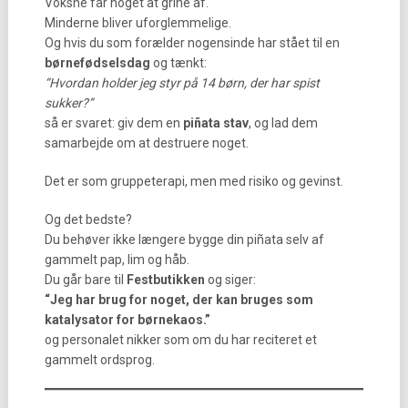
Voksne får noget at grine af.
Minderne bliver uforglemmelige.
Og hvis du som forælder nogensinde har stået til en
børnefødselsdag
og tænkt:
“Hvordan holder jeg styr på 14 børn, der har spist
sukker?”
så er svaret: giv dem en
piñata stav
, og lad dem
samarbejde om at destruere noget.
Det er som gruppeterapi, men med risiko og gevinst.
Og det bedste?
Du behøver ikke længere bygge din piñata selv af
gammelt pap, lim og håb.
Du går bare til
Festbutikken
og siger:
“Jeg har brug for noget, der kan bruges som
katalysator for børnekaos.”
og personalet nikker som om du har reciteret et
gammelt ordsprog.