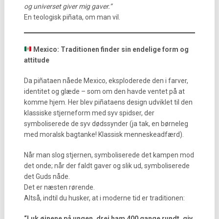
og universet giver mig gaver.”
En teologisk piñata, om man vil.
Mexico: Traditionen finder sin endelige form og
attitude
Da piñataen nåede Mexico, eksploderede den i farver,
identitet og glæde – som om den havde ventet på at
komme hjem. Her blev piñataens design udviklet til den
klassiske stjerneform med syv spidser, der
symboliserede de syv dødssynder (ja tak, en børneleg
med moralsk bagtanke! Klassisk menneskeadfærd).
Når man slog stjernen, symboliserede det kampen mod
det onde; når der faldt gaver og slik ud, symboliserede
det Guds nåde.
Det er næsten rørende.
Altså, indtil du husker, at i moderne tid er traditionen:
“Luk øjnene på ungen, drej ham 400 gange rundt, giv