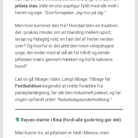
piñata stav
, stille en stor papfigur fyldt med slik midt i
haven og sige:
“God fornøjelse. Jeg tror på dig.”
Men hvor kommer den fra? Hvordan blev en tradition,
der i praksis minder om en blanding mellem sport,
terapi og fejlagtig vold, en fast del af fester verden
over? Og hvorfor er det altid den mest velopdragne
unge, der ender med at slå alt for hårdt og sende
piñataen tværs gennem hækken og ind til naboens
hund?
Lad os gå tilbage i tiden. Langt tilbage. Tilbage før
Festbutikken
begyndte at redde forældre fra
panikplanlægning, før slik blev industrielt pakket, og før
nogen opfandt ordet
“fødselsdagsunderholdning.”
Rejsen starter i Kina (fordi alle gode ting gør det)
Man kunne tro, at piñataen er født i Mexico, men