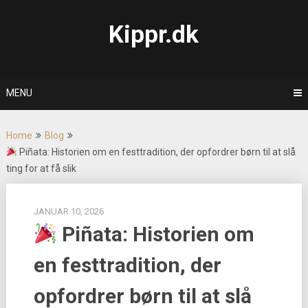
Skip
to
Kippr.dk
content
MENU
Home
Blog
Piñata: Historien om en festtradition, der opfordrer børn til at slå
ting for at få slik
JANUAR 10, 2026
Piñata: Historien om
en festtradition, der
opfordrer børn til at slå