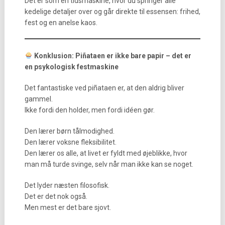
Det er som en tidsmaskine, hvor du springer alle
kedelige detaljer over og går direkte til essensen: frihed,
fest og en anelse kaos.
Konklusion: Piñataen er ikke bare papir – det er
en psykologisk festmaskine
Det fantastiske ved piñataen er, at den aldrig bliver
gammel.
Ikke fordi den holder, men fordi idéen gør.
Den lærer børn tålmodighed.
Den lærer voksne fleksibilitet.
Den lærer os alle, at livet er fyldt med øjeblikke, hvor
man må turde svinge, selv når man ikke kan se noget.
Det lyder næsten filosofisk.
Det er det nok også.
Men mest er det bare sjovt.