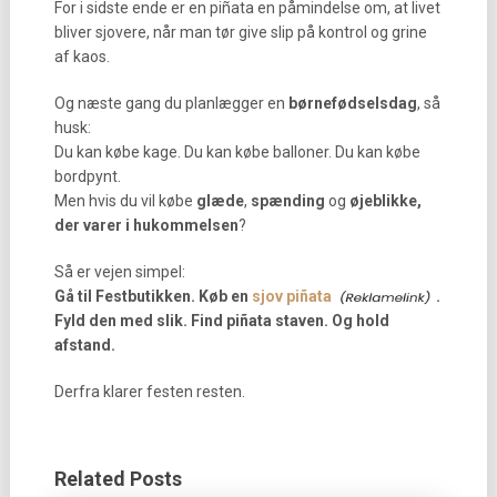
For i sidste ende er en piñata en påmindelse om, at livet
bliver sjovere, når man tør give slip på kontrol og grine
af kaos.
Og næste gang du planlægger en
børnefødselsdag
, så
husk:
Du kan købe kage. Du kan købe balloner. Du kan købe
bordpynt.
Men hvis du vil købe
glæde
,
spænding
og
øjeblikke,
der varer i hukommelsen
?
Så er vejen simpel:
Gå til Festbutikken. Køb en
sjov piñata
.
Fyld den med slik. Find piñata staven. Og hold
afstand.
Derfra klarer festen resten.
Related Posts