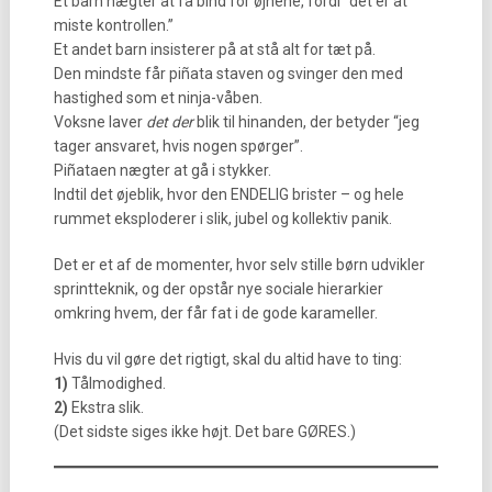
Ét barn nægter at få bind for øjnene, fordi “det er at
miste kontrollen.”
Et andet barn insisterer på at stå alt for tæt på.
Den mindste får piñata staven og svinger den med
hastighed som et ninja-våben.
Voksne laver
det der
blik til hinanden, der betyder “jeg
tager ansvaret, hvis nogen spørger”.
Piñataen nægter at gå i stykker.
Indtil det øjeblik, hvor den ENDELIG brister – og hele
rummet eksploderer i slik, jubel og kollektiv panik.
Det er et af de momenter, hvor selv stille børn udvikler
sprintteknik, og der opstår nye sociale hierarkier
omkring hvem, der får fat i de gode karameller.
Hvis du vil gøre det rigtigt, skal du altid have to ting:
1)
Tålmodighed.
2)
Ekstra slik.
(Det sidste siges ikke højt. Det bare GØRES.)