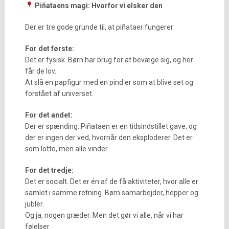
Piñataens magi: Hvorfor vi elsker den
Der er tre gode grunde til, at piñataer fungerer:
For det første:
Det er fysisk. Børn har brug for at bevæge sig, og her
får de lov.
At slå en papfigur med en pind er som at blive set og
forstået af universet.
For det andet:
Der er spænding. Piñataen er en tidsindstillet gave, og
der er ingen der ved, hvornår den eksploderer. Det er
som lotto, men alle vinder.
For det tredje:
Det er socialt. Det er én af de få aktiviteter, hvor alle er
samlet i samme retning. Børn samarbejder, hepper og
jubler.
Og ja, nogen græder. Men det gør vi alle, når vi har
følelser.