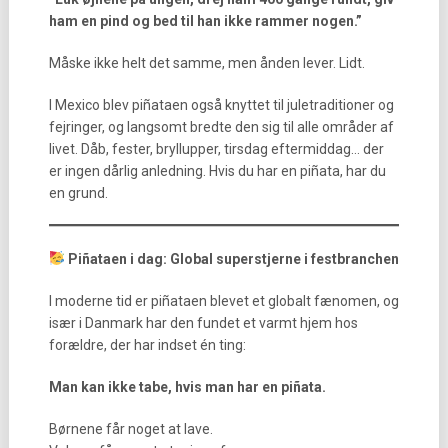
ham en pind og bed til han ikke rammer nogen.”
Måske ikke helt det samme, men ånden lever. Lidt.
I Mexico blev piñataen også knyttet til juletraditioner og
fejringer, og langsomt bredte den sig til alle områder af
livet. Dåb, fester, bryllupper, tirsdag eftermiddag… der
er ingen dårlig anledning. Hvis du har en piñata, har du
en grund.
Piñataen i dag: Global superstjerne i festbranchen
I moderne tid er piñataen blevet et globalt fænomen, og
især i Danmark har den fundet et varmt hjem hos
forældre, der har indset én ting:
Man kan ikke tabe, hvis man har en piñata.
Børnene får noget at lave.