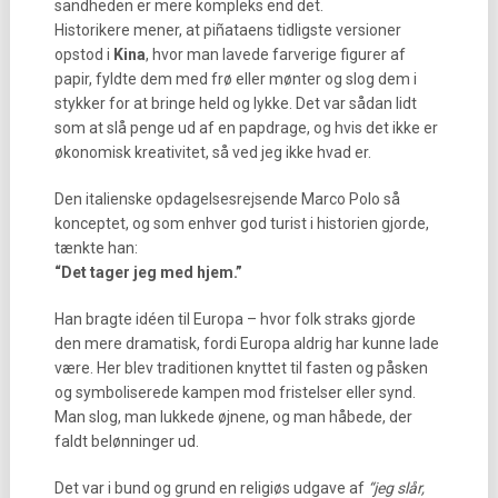
sandheden er mere kompleks end det.
Historikere mener, at piñataens tidligste versioner
opstod i
Kina
, hvor man lavede farverige figurer af
papir, fyldte dem med frø eller mønter og slog dem i
stykker for at bringe held og lykke. Det var sådan lidt
som at slå penge ud af en papdrage, og hvis det ikke er
økonomisk kreativitet, så ved jeg ikke hvad er.
Den italienske opdagelsesrejsende Marco Polo så
konceptet, og som enhver god turist i historien gjorde,
tænkte han:
“Det tager jeg med hjem.”
Han bragte idéen til Europa – hvor folk straks gjorde
den mere dramatisk, fordi Europa aldrig har kunne lade
være. Her blev traditionen knyttet til fasten og påsken
og symboliserede kampen mod fristelser eller synd.
Man slog, man lukkede øjnene, og man håbede, der
faldt belønninger ud.
Det var i bund og grund en religiøs udgave af
“jeg slår,