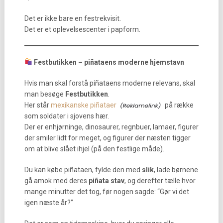
Det er ikke bare en festrekvisit.
Det er et oplevelsescenter i papform.
Festbutikken – piñataens moderne hjemstavn
Hvis man skal forstå piñataens moderne relevans, skal
man besøge
Festbutikken
.
Her står
mexikanske piñataer
på række
som soldater i sjovens hær.
Der er enhjørninge, dinosaurer, regnbuer, lamaer, figurer
der smiler lidt for meget, og figurer der næsten tigger
om at blive slået ihjel (på den festlige måde).
Du kan købe piñataen, fylde den med
slik
, lade børnene
gå amok med deres
piñata stav
, og derefter tælle hvor
mange minutter det tog, før nogen sagde: “Gør vi det
igen næste år?”