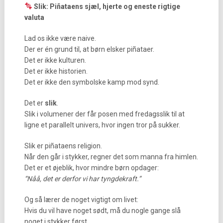
Slik: Piñataens sjæl, hjerte og eneste rigtige
valuta
Lad os ikke være naive.
Der er én grund til, at børn elsker piñataer.
Det er ikke kulturen.
Det er ikke historien.
Det er ikke den symbolske kamp mod synd.
Det er
slik
.
Slik i volumener der får posen med fredagsslik til at
ligne et parallelt univers, hvor ingen tror på sukker.
Slik er piñataens religion.
Når den går i stykker, regner det som manna fra himlen.
Det er et øjeblik, hvor mindre børn opdager:
“Nåå, det er derfor vi har tyngdekraft.”
Og så lærer de noget vigtigt om livet:
Hvis du vil have noget sødt, må du nogle gange slå
noget i stykker først.