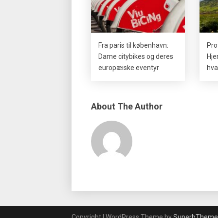
Fra paris til københavn:
Pro
Dame citybikes og deres
Hje
europæiske eventyr
hva
About The Author
Copyright | WordPress Theme by
SuperbTheme