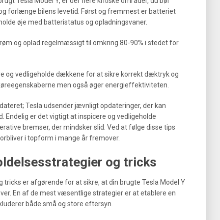
rugt Tesla Model Y, er der flere kritiske områder, du bør
og forlænge bilens levetid. Først og fremmest er batteriet
t holde øje med batteristatus og opladningsvaner.
strøm og oplad regelmæssigt til omkring 80-90% i stedet for
e og vedligeholde dækkene for at sikre korrekt dæktryk og
 køreegenskaberne men også øger energieffektiviteten.
dateret; Tesla udsender jævnligt opdateringer, der kan
. Endelig er det vigtigt at inspicere og vedligeholde
ative bremser, der mindsker slid. Ved at følge disse tips
forbliver i topform i mange år fremover.
ldelsesstrategier og tricks
tricks er afgørende for at sikre, at din brugte Tesla Model Y
ver. En af de mest væsentlige strategier er at etablere en
kluderer både små og store eftersyn.