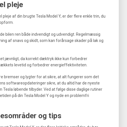
el pleje
 pleje af din brugte Tesla Model Y, er der flere enkle trin, du
 topform.
lde bilen ren både indvendigt og udvendigt. Regelmæssig
ing af snavs og skidt, som kan forårsage skader på lak og
ket jævnligt, da korrekt dæktryk ikke kun forbedrer
kets levetid og forbedrer energieffektiviteten.
ere bremser og lygter for at sikre, at alt fungerer som det
lens softwareopdateringer sikre, at du altid har de nyeste
 Tesla løbende tilbyder. Ved at følge disse daglige rutiner
vetiden på din Tesla Model Y og nyde en problemfri
sesområder og tips