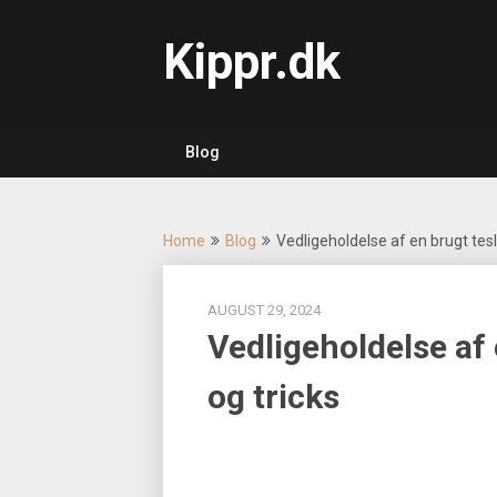
Skip
to
Kippr.dk
content
Blog
Home
Blog
Vedligeholdelse af en brugt tesl
AUGUST 29, 2024
Vedligeholdelse af 
og tricks