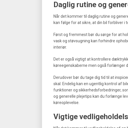
Daglig rutine og gener
Når det kommer til daglig rutine og generel
kan følge for at sikre, at din bil forbliver i
Først og fremmest bør du sørge for at ho
vask og støvsugning kan forhindre ophobn
interiør.
Det er også vigtigt at kontrollere dæktryk
køreegenskaberne men også forlænger dæk
Derudover bør du tage dig tid til at inspic
skal. Endelig kan en ugentlig kontrol af bi
funktioner og sikkerhedsforbedringer, som
og generelle plejetips kan du forlænge le
køreoplevelse.
Vigtige vedligeholdel