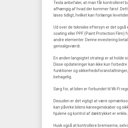
Tesla anbefaler, at man får kontrolleret bat
afhængig af hvad der kommer først. Dette
løses tidligt, hvilket kan forlænge levetid
Ud over de tekniske eftersyn er det også 
coating eller PPF (Paint Protection Film) 
andre elementer. Denne investering betale
gensalgsværdi.
En anden langsigtet strategi er at holde 
Disse opdateringer kan ikke kun forbedre 
funktioner og sikkerhedsforanstaltninger,
behagelig.
Sørg for, at bilen er forbundet til Wi-Fi re
Desuden er det vigtigt at være opmærkso
kan påvirke bilens køreegenskaber og sik
hjulene og kontrol af dæktrykket er enkl
Husk også at kontrollere bremserne, sel