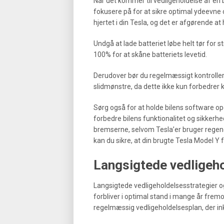
Når det kommer til vedligeholdelse af en b
fokusere på for at sikre optimal ydeevne 
hjertet i din Tesla, og det er afgørende a
Undgå at lade batteriet løbe helt tør for 
100% for at skåne batteriets levetid.
Derudover bør du regelmæssigt kontroller
slidmønstre, da dette ikke kun forbedrer
Sørg også for at holde bilens software op
forbedre bilens funktionalitet og sikkerhed
bremserne, selvom Tesla’er bruger regener
kan du sikre, at din brugte Tesla Model Y 
Langsigtede vedligeho
Langsigtede vedligeholdelsesstrategier og 
forbliver i optimal stand i mange år fremo
regelmæssig vedligeholdelsesplan, der in