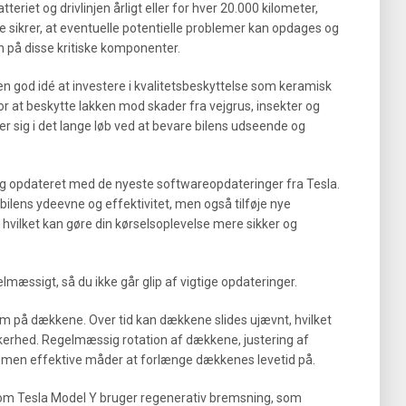
teriet og drivlinjen årligt eller for hver 20.000 kilometer,
 sikrer, at eventuelle potentielle problemer kan opdages og
en på disse kritiske komponenter.
en god idé at investere i kvalitetsbeskyttelse som keramisk
for at beskytte lakken mod skader fra vejgrus, insekter og
r sig i det lange løb ved at bevare bilens udseende og
sig opdateret med de nyeste softwareopdateringer fra Tesla.
bilens ydeevne og effektivitet, men også tilføje nye
 hvilket kan gøre din kørselsoplevelse mere sikker og
gelmæssigt, så du ikke går glip af vigtige opdateringer.
m på dækkene. Over tid kan dækkene slides ujævnt, hvilket
kerhed. Regelmæssig rotation af dækkene, justering af
e, men effektive måder at forlænge dækkenes levetid på.
vom Tesla Model Y bruger regenerativ bremsning, som